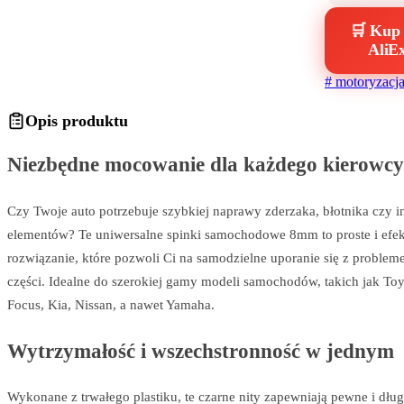
🛒 Kup 
AliE
#
motoryzacj
Opis produktu
Niezbędne mocowanie dla każdego kierowcy
Czy Twoje auto potrzebuje szybkiej naprawy zderzaka, błotnika czy 
elementów? Te uniwersalne spinki samochodowe 8mm to proste i efe
rozwiązanie, które pozwoli Ci na samodzielne uporanie się z proble
części. Idealne do szerokiej gamy modeli samochodów, takich jak Toy
Focus, Kia, Nissan, a nawet Yamaha.
Wytrzymałość i wszechstronność w jednym
Wykonane z trwałego plastiku, te czarne nity zapewniają pewne i dłu