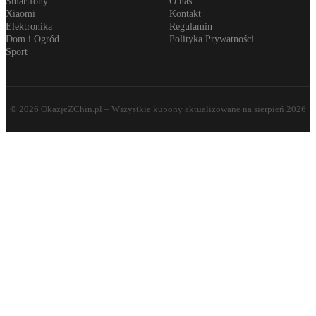
Smartfony
O nas
Xiaomi
Kontakt
Elektronika
Regulamin
Dom i Ogród
Polityka Prywatności
Sport
©
2026
OkazjeZChin.pl
– Wszystkie kupony aktualizowane na
sierpień 2026