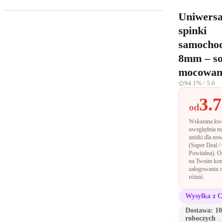
Uniwersa
spinki
samocho
8mm – so
mocowan
94.1%
/ 5.0
3.
od
Wskazana kw
uwzględnia m
zniżki dla no
(Super Deal /
Powitalna). O
na Twoim kon
zalogowaniu m
różnić.
Wysyłka z 
Dostawa:
10
roboczych