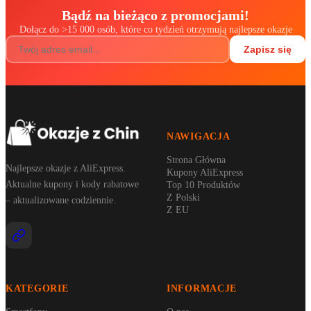
Bądź na bieżąco z promocjami!
Dołącz do
>
15 000 osób, które co tydzień otrzymują najlepsze okazje
Zapisz się
NAWIGACJA
Strona Główna
Najlepsze okazje z AliExpress.
Kupony AliExpress
Aktualne kupony i kody rabatowe
Top 10 Produktów
Z Polski
– aktualizowane codziennie.
Z EU
KATEGORIE
INFORMACJE