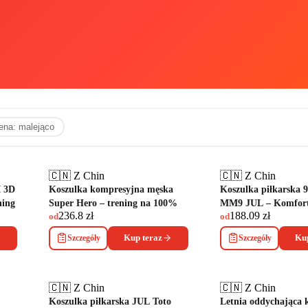
ena: malejąco
🇨🇳 Z Chin
🇨🇳 Z Chin
I 3D
Koszulka kompresyjna męska
Koszulka piłkarska 
ning
Super Hero – trening na 100%
MM9 JUL – Komfort 
236.8
zł
188.09
zł
od
od
Szczegóły
Kup teraz
Szczegóły
Kup
🇨🇳 Z Chin
🇨🇳 Z Chin
Koszulka piłkarska JUL Toto
Letnia oddychająca 