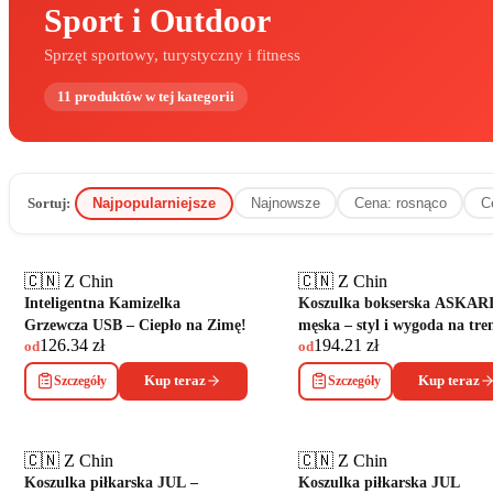
Sport i Outdoor
Sprzęt sportowy, turystyczny i fitness
11
produktów
w tej kategorii
Sortuj:
Najpopularniejsze
Najnowsze
Cena: rosnąco
C
🇨🇳 Z Chin
🇨🇳 Z Chin
Inteligentna Kamizelka
Koszulka bokserska ASKAR
Grzewcza USB – Ciepło na Zimę!
męska – styl i wygoda na tre
126.34
zł
194.21
zł
od
od
Szczegóły
Kup teraz
Szczegóły
Kup teraz
🇨🇳 Z Chin
🇨🇳 Z Chin
Koszulka piłkarska JUL –
Koszulka piłkarska JUL