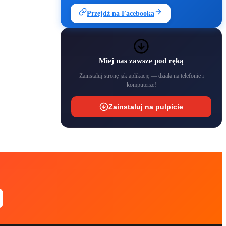
Przejdź na Facebooka
Miej nas zawsze pod ręką
Zainstaluj stronę jak aplikację — działa na telefonie i
komputerze!
Zainstaluj na pulpicie