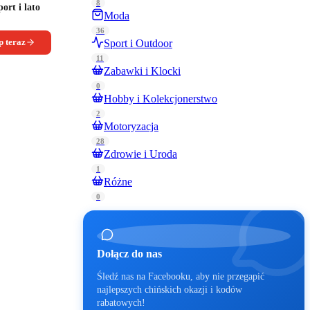
8
ort i lato
Moda
36
 teraz
Sport i Outdoor
11
Zabawki i Klocki
0
Hobby i Kolekcjonerstwo
2
Motoryzacja
28
Zdrowie i Uroda
1
Różne
0
Dołącz do nas
Śledź nas na Facebooku, aby nie przegapić
najlepszych chińskich okazji i kodów
rabatowych!