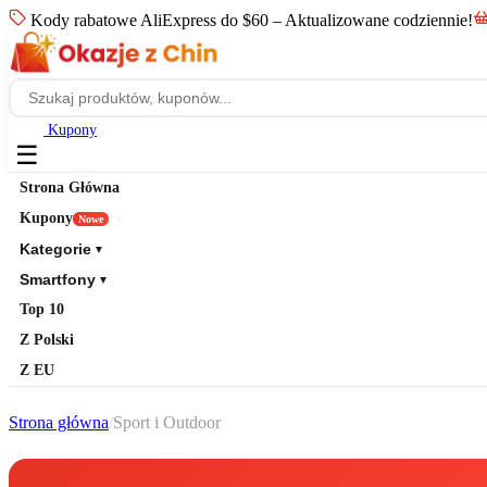
Kody rabatowe AliExpress do $60 – Aktualizowane codziennie!
Kupony
☰
Strona Główna
Kupony
Nowe
Kategorie
▼
Smartfony
▼
Top 10
Z Polski
Z EU
Strona główna
/
Sport i Outdoor