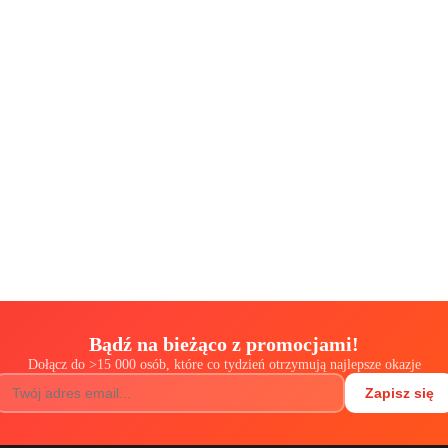
Bądź na bieżąco z promocjami!
Dołącz do
>
15 000 osób, które co tydzień otrzymują najlepsze okazje
Zapisz się