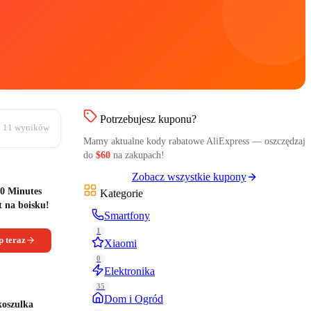
Potrzebujesz kuponu?
11
wyników
Mamy aktualne kody rabatowe AliExpress — oszczędzaj
do
$60
na zakupach!
Zobacz wszystkie kupony
90 Minutes
Kategorie
na boisku!
Smartfony
1
 teraz
Xiaomi
0
Elektronika
35
Dom i Ogród
koszulka