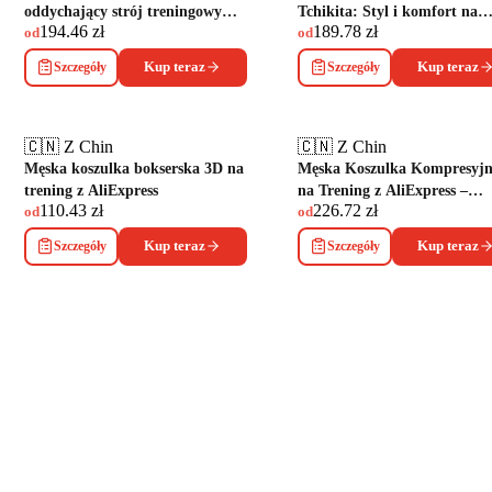
oddychający strój treningowy
Tchikita: Styl i komfort na
194.46
zł
189.78
zł
unisex
boisku
od
od
Szczegóły
Kup teraz
Szczegóły
Kup teraz
🇨🇳 Z Chin
🇨🇳 Z Chin
Męska koszulka bokserska 3D na
Męska Koszulka Kompresyj
trening z AliExpress
na Trening z AliExpress –
110.43
zł
226.72
zł
Komfort i Styl
od
od
Szczegóły
Kup teraz
Szczegóły
Kup teraz