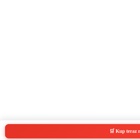
🛒 Kup teraz 