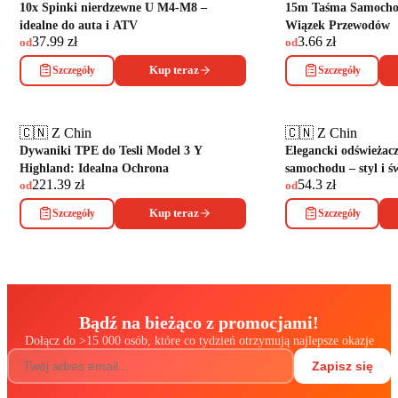
10x Spinki nierdzewne U M4-M8 –
15m Taśma Samocho
idealne do auta i ATV
Wiązek Przewodów
37.99
zł
3.66
zł
od
od
Szczegóły
Kup teraz
Szczegóły
🇨🇳 Z Chin
🇨🇳 Z Chin
Dywaniki TPE do Tesli Model 3 Y
Elegancki odświeżacz
Highland: Idealna Ochrona
samochodu – styl i ś
221.39
zł
54.3
zł
od
od
Szczegóły
Kup teraz
Szczegóły
Bądź na bieżąco z promocjami!
Dołącz do
>
15 000 osób, które co tydzień otrzymują najlepsze okazje
Zapisz się