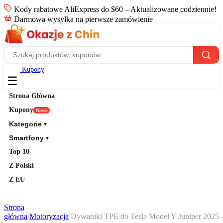
Kody rabatowe AliExpress do $60 – Aktualizowane codziennie!
Darmowa wysyłka na pierwsze zamówienie
Kupony
☰
Strona Główna
Kupony
Nowe
Kategorie
▼
Smartfony
▼
Top 10
Z Polski
Z EU
Strona
główna
/
Motoryzacja
/
Dywaniki TPE do Tesla Model Y Juniper 2025 