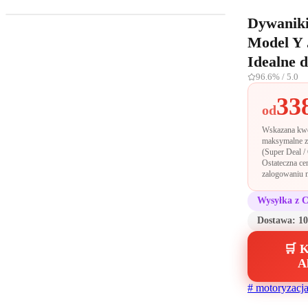
Dywaniki
Model Y 
Idealne 
96.6%
/ 5.0
33
od
Wskazana kwo
maksymalne z
(Super Deal / 
Ostateczna ce
zalogowaniu m
Wysyłka z 
Dostawa:
10
🛒 K
A
#
motoryzacj