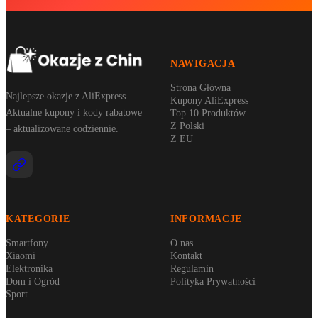
NAWIGACJA
Strona Główna
Najlepsze okazje z AliExpress.
Kupony AliExpress
Aktualne kupony i kody rabatowe
Top 10 Produktów
Z Polski
– aktualizowane codziennie.
Z EU
KATEGORIE
INFORMACJE
Smartfony
O nas
Xiaomi
Kontakt
Elektronika
Regulamin
Dom i Ogród
Polityka Prywatności
Sport