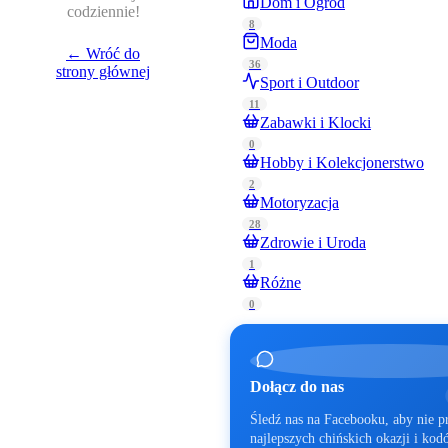
Dom i Ogród
codziennie!
8
Moda
← Wróć do
36
strony głównej
Sport i Outdoor
11
Zabawki i Klocki
0
Hobby i Kolekcjonerstwo
2
Motoryzacja
28
Zdrowie i Uroda
1
Różne
0
Dołącz do nas
Śledź nas na Facebooku, aby nie p
najlepszych chińskich okazji i ko