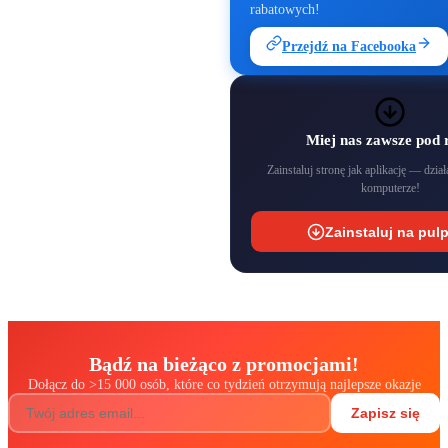
rabatowych!
Przejdź na Facebooka
Miej nas zawsze pod 
Zainstaluj stronę jak aplikację — działa
komputerze!
Zainstaluj na pulp
Bądź na bieżąco z promocjami!
Dołącz do
>
15 000 osób, które co tydzień otrzymują najlepsze okazje
Zapisz się