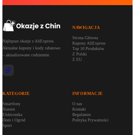
NAWIGACJA
Strona Główna
Najlepsze okazje z AliExpress.
Kupony AliExpress
Aktualne kupony i kody rabatowe
Top 10 Produktów
Z Polski
– aktualizowane codziennie.
Z EU
KATEGORIE
INFORMACJE
Smartfony
O nas
Xiaomi
Kontakt
Elektronika
Regulamin
Dom i Ogród
Polityka Prywatności
Sport