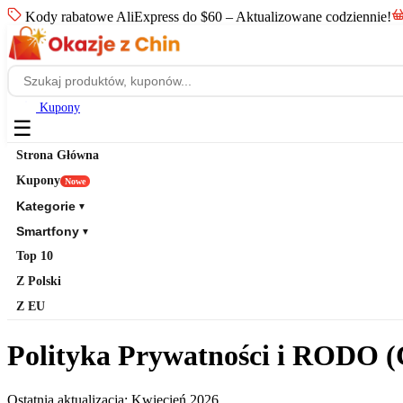
Kody rabatowe AliExpress do $60 – Aktualizowane codziennie!
Kupony
☰
Strona Główna
Kupony
Nowe
Kategorie
▼
Smartfony
▼
Top 10
Z Polski
Z EU
Polityka Prywatności i RODO (
Ostatnia aktualizacja: Kwiecień 2026.