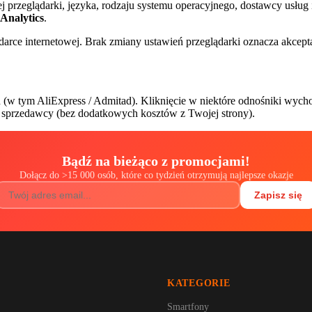
przeglądarki, języka, rodzaju systemu operacyjnego, dostawcy usług in
Analytics
.
arce internetowej. Brak zmiany ustawień przeglądarki oznacza akcepta
h (w tym AliExpress / Admitad). Kliknięcie w niektóre odnośniki wych
od sprzedawcy (bez dodatkowych kosztów z Twojej strony).
Bądź na bieżąco z promocjami!
Dołącz do
>
15 000 osób, które co tydzień otrzymują najlepsze okazje
Zapisz się
KATEGORIE
Smartfony