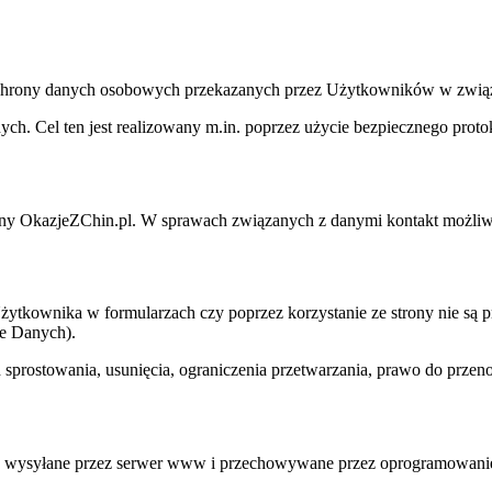
 i ochrony danych osobowych przekazanych przez Użytkowników w zwią
ch. Cel ten jest realizowany m.in. poprzez użycie bezpiecznego prot
ony
OkazjeZChin.pl
. W sprawach związanych z danymi kontakt możliwy
Użytkownika w formularzach czy poprzez korzystanie ze strony nie są p
e Danych).
h sprostowania, usunięcia, ograniczenia przetwarzania, prawo do przen
stowe wysyłane przez serwer www i przechowywane przez oprogramowani