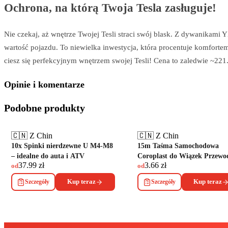
Ochrona, na którą Twoja Tesla zasługuje!
Nie czekaj, aż wnętrze Twojej Tesli straci swój blask. Z dywanikami
wartość pojazdu. To niewielka inwestycja, która procentuje komfortem
ciesz się perfekcyjnym wnętrzem swojej Tesli! Cena to zaledwie ~221.
Opinie i komentarze
Podobne produkty
🇨🇳 Z Chin
🇨🇳 Z Chin
10x Spinki nierdzewne U M4-M8
15m Taśma Samochodowa
– idealne do auta i ATV
Coroplast do Wiązek Przew
37.99
zł
3.66
zł
od
od
Szczegóły
Kup teraz
Szczegóły
Kup teraz