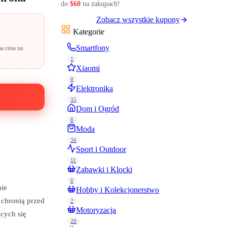
do
$60
na zakupach!
Zobacz wszystkie kupony
Kategorie
Smartfony
a cena na
1
Xiaomi
0
Elektronika
35
Dom i Ogród
8
Moda
36
Sport i Outdoor
11
Zabawki i Klocki
0
nie
Hobby i Kolekcjonerstwo
 chronią przed
2
Motoryzacja
cych się
28