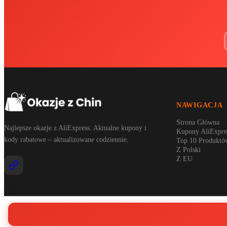
NAWIGACJA
Strona Główna
Najlepsze okazje z AliExpress. Aktualne kupony i
Kupony AliExpre
kody rabatowe – aktualizowane codziennie.
Top 10 Produktó
Z Polski
Z EU