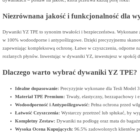
dywanikach – postaw na jakość, która przetrwa każdą porę roku!
Niezrównana jakość i funkcjonalność dla 
Dywaniki YZ TPE to synonim trwałości i bezpieczeństwa. Wykonane z 
w 100% wodoodporne i antypoślizgowe. Dzięki precyzyjnemu skanowan
zapewniając kompleksową ochronę. Łatwe w czyszczeniu, odporne na ek
rozlanych płynów. Inwestując w dywaniki YZ, inwestujesz w spokój d
Dlaczego warto wybrać dywaniki YZ TPE?
Idealne dopasowanie:
Precyzyjnie wykonane dla Tesli Model 3 
Materiał TPE Premium:
Trwały, elastyczny, bezzapachowy i e
Wodoodporność i Antypoślizgowość:
Pełna ochrona przed wilg
Łatwość Czyszczenia:
Wystarczy przetrzeć lub spłukać, by wy
Kompletny Zestaw:
Dywaniki na podłogę oraz mata do bagażn
Wysoka Ocena Kupujących:
96.5% zadowolonych klientów po