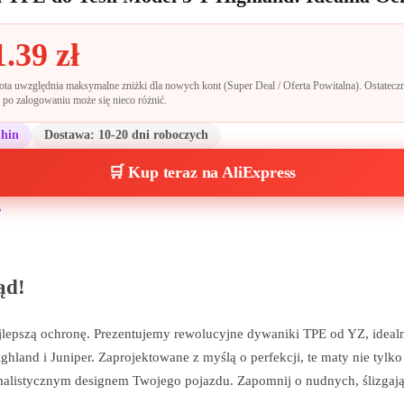
1.39
zł
a uwzględnia maksymalne zniżki dla nowych kont (Super Deal / Oferta Powitalna). Ostateczn
po zalogowaniu może się nieco różnić.
Chin
Dostawa:
10-20 dni roboczych
🛒 Kup teraz na AliExpress
a
ąd!
ajlepszą ochronę. Prezentujemy rewolucyjne dywaniki TPE od YZ, ideal
land i Juniper. Zaprojektowane z myślą o perfekcji, te maty nie tylko
malistycznym designem Twojego pojazdu. Zapomnij o nudnych, ślizgają