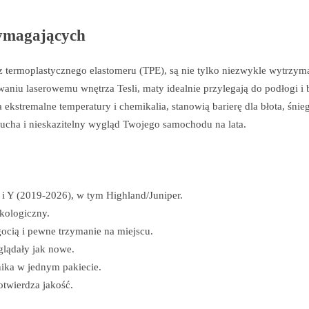
wymagających
termoplastycznego elastomeru (TPE), są nie tylko niezwykle wytrzymał
iu laserowemu wnętrza Tesli, maty idealnie przylegają do podłogi i 
stremalne temperatury i chemikalia, stanowią barierę dla błota, śnieg
ucha i nieskazitelny wygląd Twojego samochodu na lata.
i Y (2019-2026), w tym Highland/Juniper.
kologiczny.
ocią i pewne trzymanie na miejscu.
glądały jak nowe.
ika w jednym pakiecie.
twierdza jakość.