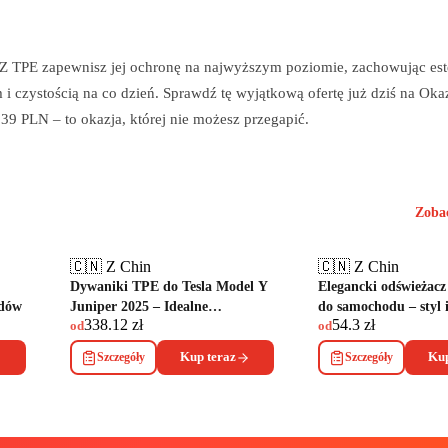
 YZ TPE zapewnisz jej ochronę na najwyższym poziomie, zachowując est
 i czystością na co dzień. Sprawdź tę wyjątkową ofertę już dziś na Oka
39 PLN – to okazja, której nie możesz przegapić.
Zoba
🇨🇳 Z Chin
🇨🇳 Z Chin
Dywaniki TPE do Tesla Model Y
Elegancki odświeżacz
odów
Juniper 2025 – Idealne
do samochodu – styl i
338.12
zł
54.3
zł
dopasowanie
od
od
Szczegóły
Kup teraz
Szczegóły
Kup