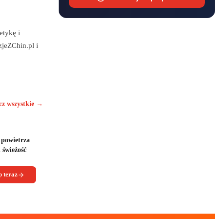
etykę i
zjeZChin.pl i
cz wszystkie →
 powietrza
 świeżość
 teraz