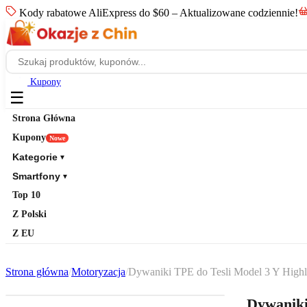
Kody rabatowe AliExpress do $60 – Aktualizowane codziennie!
Kupony
☰
Strona Główna
Kupony
Nowe
Kategorie
▼
Smartfony
▼
Top 10
Z Polski
Z EU
Strona główna
/
Motoryzacja
/
Dywaniki TPE do Tesli Model 3 Y Highl
Dywaniki