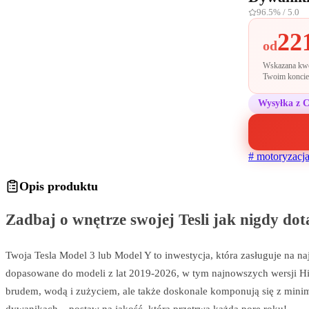
96.5%
/ 5.0
22
od
Wskazana kwot
Twoim koncie 
Wysyłka z 
#
motoryzacj
Opis produktu
Zadbaj o wnętrze swojej Tesli jak nigdy dot
Twoja Tesla Model 3 lub Model Y to inwestycja, która zasługuje na n
dopasowane do modeli z lat 2019-2026, w tym najnowszych wersji High
brudem, wodą i zużyciem, ale także doskonale komponują się z mini