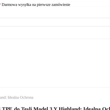
Darmowa wysyłka na pierwsze zamówienie
and: Idealna Ochrona
 TPE do Tesli Model 3 Y Highland: Idealna Oc