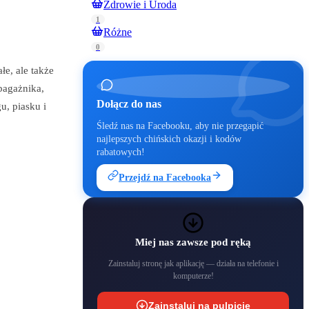
Zdrowie i Uroda
1
Różne
0
e, ale także
bagażnika,
Dołącz do nas
u, piasku i
Śledź nas na Facebooku, aby nie przegapić
najlepszych chińskich okazji i kodów
rabatowych!
Przejdź na Facebooka
Miej nas zawsze pod ręką
Zainstaluj stronę jak aplikację — działa na telefonie i
komputerze!
Zainstaluj na pulpicie