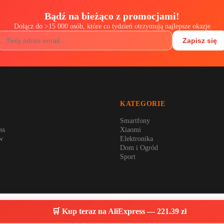
Bądź na bieżąco z promocjami!
Dołącz do
>
15 000 osób, które co tydzień otrzymują najlepsze okazje
Zapisz się
KATEGORIE
Smartfony
ss
Xiaomi
w
Elektronika
Dom i Ogród
Sport
©
2026
OkazjeZChin.pl
– Wszystkie kupony aktualizowane na
sierpień 2026
🛒 Kup teraz na AliExpress —
221.39
zł