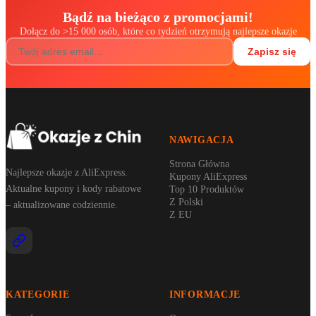
Bądź na bieżąco z promocjami!
Dołącz do
>
15 000 osób, które co tydzień otrzymują najlepsze okazje
Zapisz się
NAWIGACJA
Strona Główna
Najlepsze okazje z AliExpress.
Kupony AliExpress
Aktualne kupony i kody rabatowe
Top 10 Produktów
Z Polski
– aktualizowane codziennie.
Z EU
KATEGORIE
INFORMACJE