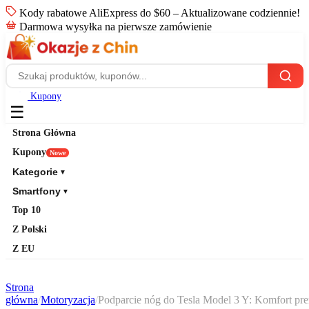
Kody rabatowe AliExpress do $60 – Aktualizowane codziennie!
Darmowa wysyłka na pierwsze zamówienie
Kupony
☰
Strona Główna
Kupony
Nowe
Kategorie
▼
Smartfony
▼
Top 10
Z Polski
Z EU
Strona
główna
/
Motoryzacja
/
Podparcie nóg do Tesla Model 3 Y: Komfort p