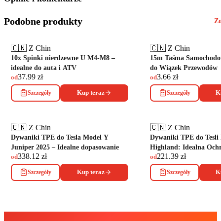
Podobne produkty
Zo
🇨🇳 Z Chin
🇨🇳 Z Chin
10x Spinki nierdzewne U M4-M8 –
15m Taśma Samochodow
idealne do auta i ATV
do Wiązek Przewodów
37.99
zł
3.66
zł
od
od
Szczegóły
Kup teraz
Szczegóły
K
🇨🇳 Z Chin
🇨🇳 Z Chin
Dywaniki TPE do Tesla Model Y
Dywaniki TPE do Tesli
Juniper 2025 – Idealne dopasowanie
Highland: Idealna Och
338.12
zł
221.39
zł
od
od
Szczegóły
Kup teraz
Szczegóły
K