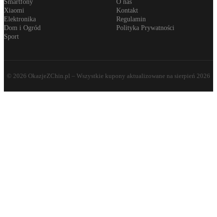
Smartfony
O nas
Xiaomi
Kontakt
Elektronika
Regulamin
Dom i Ogród
Polityka Prywatności
Sport
©
2026
OkazjeZChin.pl
– Wszystkie kupony aktualizowane na
sierpień 2026