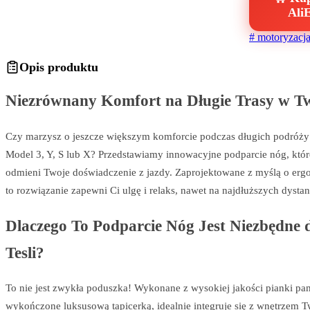
Ali
#
motoryzacj
Opis produktu
Niezrównany Komfort na Długie Trasy w Two
Czy marzysz o jeszcze większym komforcie podczas długich podróży
Model 3, Y, S lub X? Przedstawiamy innowacyjne podparcie nóg, któr
odmieni Twoje doświadczenie z jazdy. Zaprojektowane z myślą o ergon
to rozwiązanie zapewni Ci ulgę i relaks, nawet na najdłuższych dysta
Dlaczego To Podparcie Nóg Jest Niezbędne 
Tesli?
To nie jest zwykła poduszka! Wykonane z wysokiej jakości pianki pa
wykończone luksusową tapicerką, idealnie integruje się z wnętrzem 