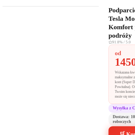
Podparci
Tesla Mo
Komfort
podróży
91.8%
/ 5.0
od
1450
Wskazana kwo
maksymalne z
kont (Super D
Powitalna). O
Twoim koncie
może się nieco
Wysyłka z 
Dostawa:
10
roboczych
🛒 Kup