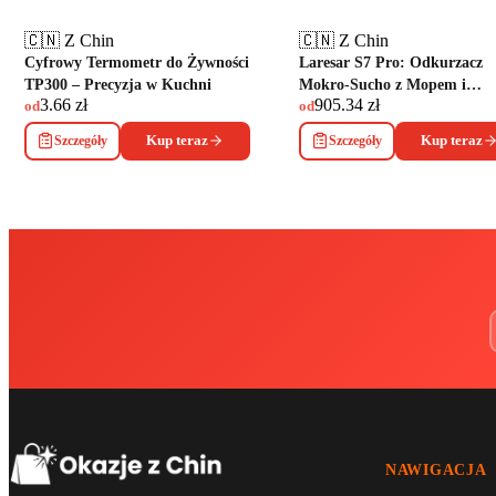
🇨🇳 Z Chin
🇨🇳 Z Chin
Cyfrowy Termometr do Żywności
Laresar S7 Pro: Odkurzacz
TP300 – Precyzja w Kuchni
Mokro-Sucho z Mopem i
3.66
zł
905.34
zł
Samoczyszczeniem
od
od
Szczegóły
Kup teraz
Szczegóły
Kup teraz
NAWIGACJA