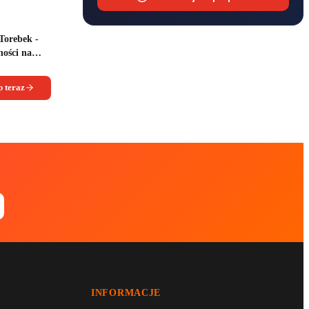
Torebek -
ności na
 teraz
INFORMACJE