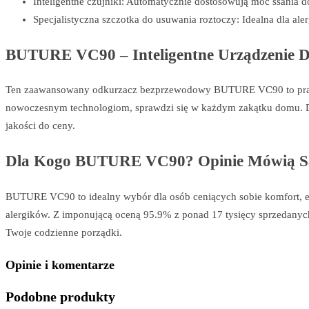
Inteligentne czujniki: Automatycznie dostosowują moc ssania d
Specjalistyczna szczotka do usuwania roztoczy: Idealna dla aler
BUTURE VC90 – Inteligentne Urządzenie 
Ten zaawansowany odkurzacz bezprzewodowy BUTURE VC90 to prawd
nowoczesnym technologiom, sprawdzi się w każdym zakątku domu. Do
jakości do ceny.
Dla Kogo BUTURE VC90? Opinie Mówią Sa
BUTURE VC90 to idealny wybór dla osób ceniących sobie komfort, efek
alergików. Z imponującą oceną 95.9% z ponad 17 tysięcy sprzedanych
Twoje codzienne porządki.
Opinie i komentarze
Podobne produkty