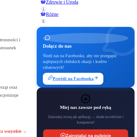
Zdrowie i Uroda
1
Różne
0
ronności i
Dołącz do nas
stosunek
Śledź nas na Facebooku, aby nie przegapić
najlepszych chińskich okazji i kodów
rabatowych!
Przejdź na Facebooka
rząt oraz
ucjonizuje
Miej nas zawsze pod ręką
Zainstaluj stronę jak aplikację — działa na telefonie i
komputerze!
cz wszystkie →
Zainstaluj na pulpicie