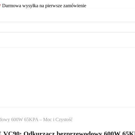
Darmowa wysyłka na pierwsze zamówienie
owy 600W 65KPA – Moc i Czystość
VC90: Odkurzacz bezprzewodowy 600W 65K