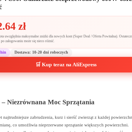
ć
2.64
zł
a uwzględnia maksymalne zniżki dla nowych kont (Super Deal / Oferta Powitalna). Ostateczn
po zalogowaniu może się nieco różnić.
Chin
Dostawa:
10-20 dni roboczych
🛒 Kup teraz na AliExpress
 Niezrównana Moc Sprzątania
ajtrudniejsze zabrudzenia, kurz i sierść zwierząt z każdej powierzchn
ianę, co umożliwia nieprzerwane sprzątanie większych powierzchni.