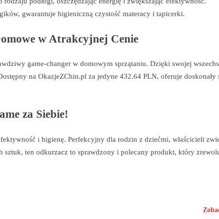
o rodzaju podłogi, oszczędzając energię i zwiększając efektywność.
gików, gwarantuje higieniczną czystość materacy i tapicerki.
Domowe w Atrakcyjnej Cenie
ziwy game-changer w domowym sprzątaniu. Dzięki swojej wszechst
stępny na OkazjeZChin.pl za jedyne 432.64 PLN, oferuje doskonały 
me za Siebie!
tywność i higienę. Perfekcyjny dla rodzin z dziećmi, właścicieli zwie
 sztuk, ten odkurzacz to sprawdzony i polecany produkt, który zrewol
Zoba