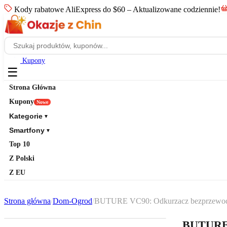
Kody rabatowe AliExpress do $60 – Aktualizowane codziennie!
Kupony
☰
Strona Główna
Kupony
Nowe
Kategorie
▼
Smartfony
▼
Top 10
Z Polski
Z EU
Strona główna
/
Dom-Ogrod
/
BUTURE VC90: Odkurzacz bezprzewod
BUTURE 