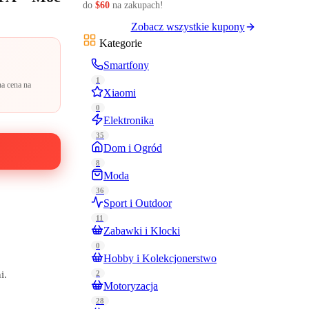
do
$60
na zakupach!
Zobacz wszystkie kupony
Kategorie
Smartfony
1
a cena na
Xiaomi
0
Elektronika
35
Dom i Ogród
8
Moda
36
Sport i Outdoor
11
Zabawki i Klocki
0
Hobby i Kolekcjonerstwo
2
i.
Motoryzacja
28