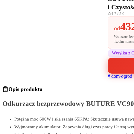
i Czystoś
4.7
/ 5.0
43
od
Wskazana kwot
Twoim koncie 
Wysyłka z 
#
dom-ogrod
Opis produktu
Odkurzacz bezprzewodowy BUTURE VC90 –
Potężna moc 600W i siła ssania 65KPA: Skutecznie usuwa nawet n
Wyjmowany akumulator: Zapewnia długi czas pracy i łatwą wym