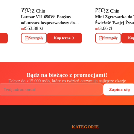
🇨🇳 Z Chin
🇨🇳 Z Chin
Laresar V11 650W: Potężny
Mini Zgrzewarka do 
odkurzacz bezprzewodowy do
Świeżość Twojej Żyw
553.38
zł
3.66
zł
Twojego domu
Dłużej
od
od
Szczegóły
Kup teraz
Szczegóły
Kup
Bądź na bieżąco z promocjami!
Dołącz do
>
15 000 osób, które co tydzień otrzymują najlepsze okazje
Zapisz się
KATEGORIE