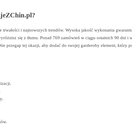
zjeZChin.pl?
e trwałości i najnowszych trendów. Wysoka jakość wykonania gwarantu
yróżnisz się z tłumu. Ponad 769 zamówień w ciągu ostatnich 90 dni i
Nie przegap tej okazji, aby dodać do swojej garderoby element, który p
zacji.
.
y.
tów.