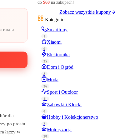
do
$60
na zakupach!
Zobacz wszystkie kupony
Kategorie
Smartfony
a cena na
1
Xiaomi
0
Elektronika
35
Dom i Ogród
8
Moda
36
Sport i Outdoor
11
Zabawki i Klocki
0
bór dla
Hobby i Kolekcjonerstwo
czy po prostu
2
Motoryzacja
ra łączy w
28