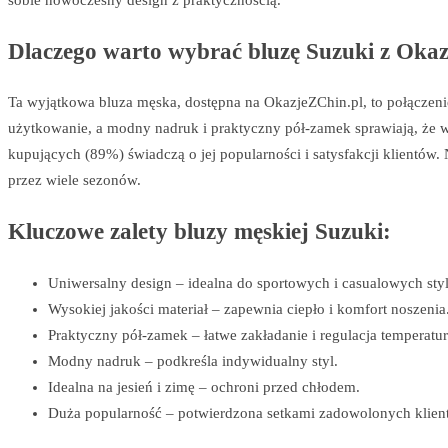
sobie nowoczesny design z praktycznością.
Dlaczego warto wybrać bluzę Suzuki z Oka
Ta wyjątkowa bluza męska, dostępna na OkazjeZChin.pl, to połączeni
użytkowanie, a modny nadruk i praktyczny pół-zamek sprawiają, że w
kupujących (89%) świadczą o jej popularności i satysfakcji klientów. 
przez wiele sezonów.
Kluczowe zalety bluzy męskiej Suzuki:
Uniwersalny design – idealna do sportowych i casualowych styli
Wysokiej jakości materiał – zapewnia ciepło i komfort noszenia
Praktyczny pół-zamek – łatwe zakładanie i regulacja temperatur
Modny nadruk – podkreśla indywidualny styl.
Idealna na jesień i zimę – ochroni przed chłodem.
Duża popularność – potwierdzona setkami zadowolonych klien