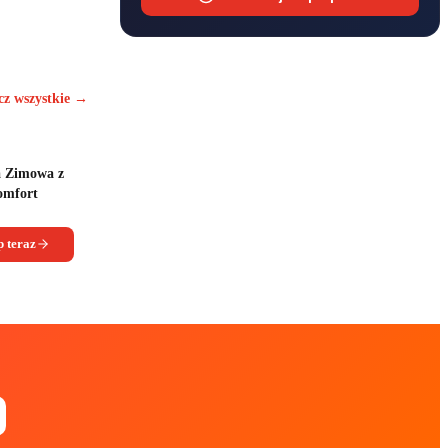
cz wszystkie →
a Zimowa z
Komfort
 teraz