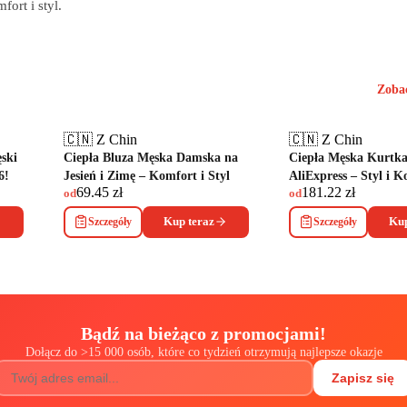
ort i styl.
Zoba
🇨🇳 Z Chin
🇨🇳 Z Chin
ski
Ciepła Bluza Męska Damska na
Ciepła Męska Kurtk
6!
Jesień i Zimę – Komfort i Styl
AliExpress – Styl i 
69.45
zł
181.22
zł
od
od
Szczegóły
Kup teraz
Szczegóły
Kup
Bądź na bieżąco z promocjami!
Dołącz do
>
15 000 osób, które co tydzień otrzymują najlepsze okazje
Zapisz się