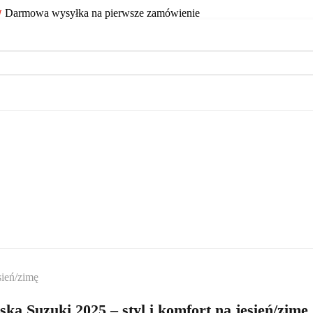
Darmowa wysyłka na pierwsze zamówienie
sień/zimę
ka Suzuki 2025 – styl i komfort na jesień/zimę