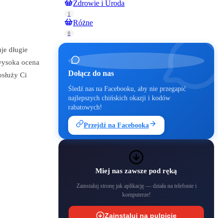
Zdrowie i Uroda
1
Różne
0
je długie
 wysoka ocena
Dołącz do nas
osłuży Ci
Śledź nas na Facebooku, aby nie przegapić
najlepszych chińskich okazji i kodów
rabatowych!
Przejdź na Facebooka
Miej nas zawsze pod ręką
Zainstaluj stronę jak aplikację — działa na telefonie i
komputerze!
Zainstaluj na pulpicie