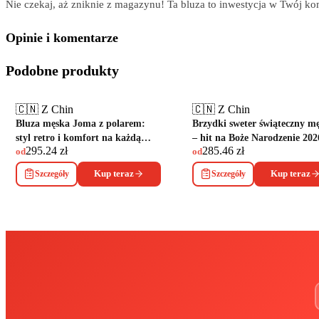
Nie czekaj, aż zniknie z magazynu! Ta bluza to inwestycja w Twój komf
Opinie i komentarze
Podobne produkty
🇨🇳 Z Chin
🇨🇳 Z Chin
Bluza męska Joma z polarem:
Brzydki sweter świąteczny mę
styl retro i komfort na każdą
– hit na Boże Narodzenie 202
295.24
zł
285.46
zł
pogodę
od
od
Szczegóły
Kup teraz
Szczegóły
Kup teraz