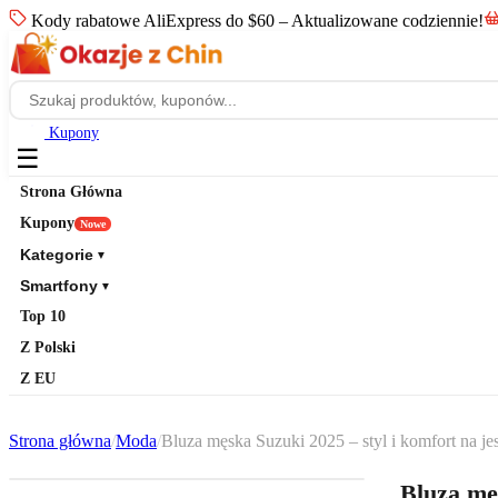
Kody rabatowe AliExpress do $60 – Aktualizowane codziennie!
Kupony
☰
Strona Główna
Kupony
Nowe
Kategorie
▼
Smartfony
▼
Top 10
Z Polski
Z EU
Strona główna
/
Moda
/
Bluza męska Suzuki 2025 – styl i komfort na je
Bluza męs