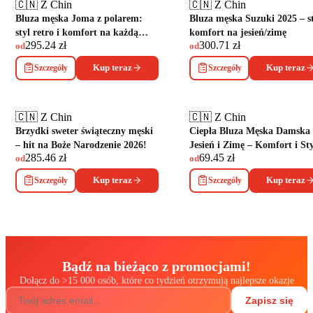
🇨🇳 Z Chin
🇨🇳 Z Chin
Bluza męska Joma z polarem:
Bluza męska Suzuki 2025 – st
styl retro i komfort na każdą
komfort na jesień/zimę
295.24
zł
300.71
zł
pogodę
od
od
Szczegóły
Kup teraz
Szczegóły
Kup teraz
🇨🇳 Z Chin
🇨🇳 Z Chin
Brzydki sweter świąteczny męski
Ciepła Bluza Męska Damska
– hit na Boże Narodzenie 2026!
Jesień i Zimę – Komfort i Sty
285.46
zł
69.45
zł
od
od
Szczegóły
Kup teraz
Szczegóły
Kup teraz
Bądź na bieżąco z promocjami!
Dołącz do
>
15 000 osób, które co tydzień otrzymują najlepsze okazje
Zapisz się