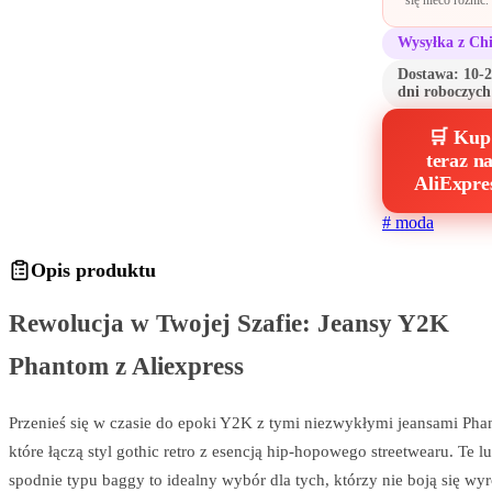
się nieco różnić.
Wysyłka z Ch
Dostawa:
10-
dni roboczych
🛒 Kup
teraz n
AliExpre
#
moda
Opis produktu
Rewolucja w Twojej Szafie: Jeansy Y2K
Phantom z Aliexpress
Przenieś się w czasie do epoki Y2K z tymi niezwykłymi jeansami Pha
które łączą styl gothic retro z esencją hip-hopowego streetwearu. Te l
spodnie typu baggy to idealny wybór dla tych, którzy nie boją się wy