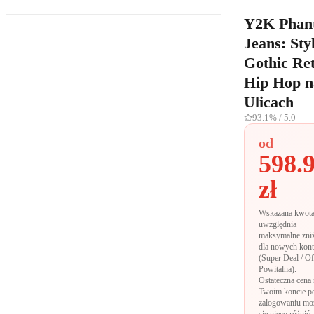
Y2K Phan
Jeans: Sty
Gothic Ret
Hip Hop n
Ulicach
93.1%
/ 5.0
od
598.
zł
Wskazana kwot
uwzględnia
maksymalne zni
dla nowych kont
(Super Deal / Of
Powitalna).
Ostateczna cena
Twoim koncie p
zalogowaniu mo