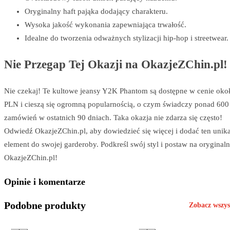
Oryginalny haft pająka dodający charakteru.
Wysoka jakość wykonania zapewniająca trwałość.
Idealne do tworzenia odważnych stylizacji hip-hop i streetwear.
Nie Przegap Tej Okazji na OkazjeZChin.pl!
Nie czekaj! Te kultowe jeansy Y2K Phantom są dostępne w cenie oko
PLN i cieszą się ogromną popularnością, o czym świadczy ponad 600
zamówień w ostatnich 90 dniach. Taka okazja nie zdarza się często!
Odwiedź OkazjeZChin.pl, aby dowiedzieć się więcej i dodać ten unik
element do swojej garderoby. Podkreśl swój styl i postaw na oryginal
OkazjeZChin.pl!
Opinie i komentarze
Podobne produkty
Zobacz wszy