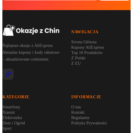
NAWIGACJA
Strona Główna
Najlepsze okazje z AliExpress.
Kupony AliExpress
Aktualne kupony i kody rabatowe
Top 10 Produktów
Z Polski
– aktualizowane codziennie.
Z EU
KATEGORIE
INFORMACJE
Smartfony
O nas
Xiaomi
Kontakt
Elektronika
Regulamin
Dom i Ogród
Polityka Prywatności
Sport