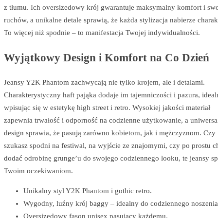
z tłumu. Ich oversizedowy krój gwarantuje maksymalny komfort i s
ruchów, a unikalne detale sprawią, że każda stylizacja nabierze charak
To więcej niż spodnie – to manifestacja Twojej indywidualności.
Wyjątkowy Design i Komfort na Co Dzień
Jeansy Y2K Phantom zachwycają nie tylko krojem, ale i detalami.
Charakterystyczny haft pająka dodaje im tajemniczości i pazura, ideal
wpisując się w estetykę high street i retro. Wysokiej jakości materiał
zapewnia trwałość i odporność na codzienne użytkowanie, a uniwersa
design sprawia, że pasują zarówno kobietom, jak i mężczyznom. Czy
szukasz spodni na festiwal, na wyjście ze znajomymi, czy po prostu c
dodać odrobinę grunge’u do swojego codziennego looku, te jeansy sp
Twoim oczekiwaniom.
Unikalny styl Y2K Phantom i gothic retro.
Wygodny, luźny krój baggy – idealny do codziennego noszenia
Oversizedowy fason unisex pasujący każdemu.