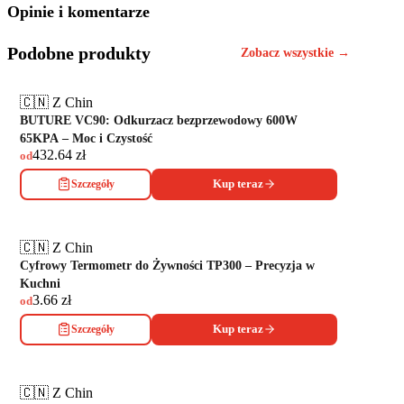
Opinie i komentarze
Podobne produkty
Zobacz wszystkie →
🇨🇳 Z Chin
BUTURE VC90: Odkurzacz bezprzewodowy 600W
65KPA – Moc i Czystość
432.64
zł
od
Szczegóły
Kup teraz
🇨🇳 Z Chin
Cyfrowy Termometr do Żywności TP300 – Precyzja w
Kuchni
3.66
zł
od
Szczegóły
Kup teraz
🇨🇳 Z Chin