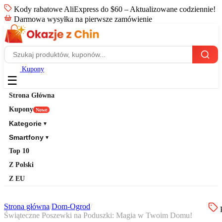
Kody rabatowe AliExpress do $60 – Aktualizowane codziennie!
Darmowa wysyłka na pierwsze zamówienie
Kupony
☰
Strona Główna
Kupony
Nowe
Kategorie
▼
Smartfony
▼
Top 10
Z Polski
Z EU
Strona główna
/
Dom-Ogrod
/
P
Świąteczne Poszewki na Poduszki: Magia w Twoim Domu!