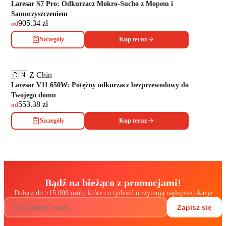
Laresar S7 Pro: Odkurzacz Mokro-Sucho z Mopem i
Samoczyszczeniem
905.34
zł
od
Szczegóły
Kup teraz
🇨🇳 Z Chin
Laresar V11 650W: Potężny odkurzacz bezprzewodowy do
Twojego domu
553.38
zł
od
Szczegóły
Kup teraz
Bądź na bieżąco z promocjami!
Dołącz do
>
15 000 osób, które co tydzień otrzymują najlepsze okazje
Zapisz się