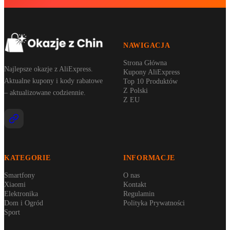
NAWIGACJA
Strona Główna
Najlepsze okazje z AliExpress.
Kupony AliExpress
Aktualne kupony i kody rabatowe
Top 10 Produktów
Z Polski
– aktualizowane codziennie.
Z EU
KATEGORIE
INFORMACJE
Smartfony
O nas
Xiaomi
Kontakt
Elektronika
Regulamin
Dom i Ogród
Polityka Prywatności
Sport