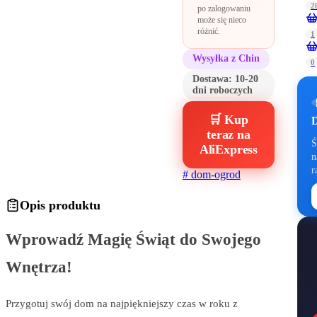
2
po zalogowaniu
może się nieco
różnić.
1
Wysyłka z Chin
0
Dostawa:
10-20
dni roboczych
🛒 Kup
D
teraz na
Ś
AliExpress
n
r
#
dom-ogrod
Opis produktu
Wprowadź Magię Świąt do Swojego
Wnętrza!
Przygotuj swój dom na najpiękniejszy czas w roku z