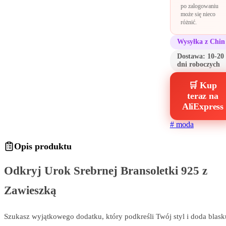
po zalogowaniu
może się nieco
różnić.
Wysyłka z Chin
Dostawa:
10-20
dni roboczych
🛒 Kup
teraz na
AliExpress
#
moda
Opis produktu
Odkryj Urok Srebrnej Bransoletki 925 z
Zawieszką
Szukasz wyjątkowego dodatku, który podkreśli Twój styl i doda blask