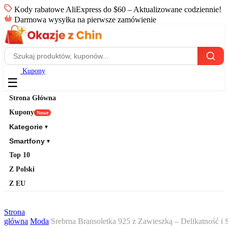
Kody rabatowe AliExpress do $60 – Aktualizowane codziennie!
Darmowa wysyłka na pierwsze zamówienie
Kupony
☰
Strona Główna
Kupony
Nowe
Kategorie
▼
Smartfony
▼
Top 10
Z Polski
Z EU
Strona
główna
/
Moda
/
Srebrna Bransoletka 925 z Zawieszką – Delikatność i S