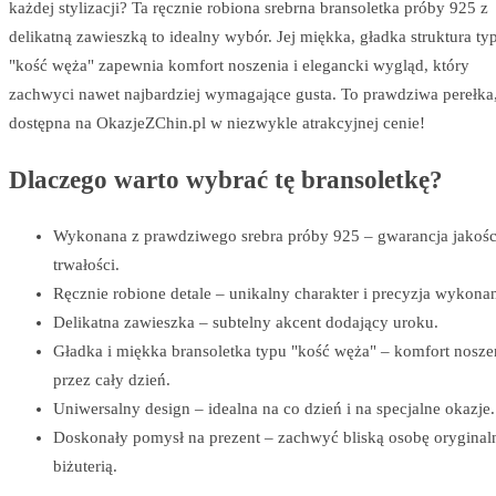
każdej stylizacji? Ta ręcznie robiona srebrna bransoletka próby 925 z
delikatną zawieszką to idealny wybór. Jej miękka, gładka struktura ty
"kość węża" zapewnia komfort noszenia i elegancki wygląd, który
zachwyci nawet najbardziej wymagające gusta. To prawdziwa perełka
dostępna na OkazjeZChin.pl w niezwykle atrakcyjnej cenie!
Dlaczego warto wybrać tę bransoletkę?
Wykonana z prawdziwego srebra próby 925 – gwarancja jakości
trwałości.
Ręcznie robione detale – unikalny charakter i precyzja wykonan
Delikatna zawieszka – subtelny akcent dodający uroku.
Gładka i miękka bransoletka typu "kość węża" – komfort nosze
przez cały dzień.
Uniwersalny design – idealna na co dzień i na specjalne okazje.
Doskonały pomysł na prezent – zachwyć bliską osobę oryginal
biżuterią.