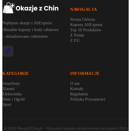
NAWIGACJA
Strona Główna
Najlepsze okazje z AliExpress.
Kupony AliExpress
Aktualne kupony i kody rabatowe
Top 10 Produktów
Z Polski
– aktualizowane codziennie.
Z EU
KATEGORIE
INFORMACJE
Smartfony
O nas
Xiaomi
Kontakt
Elektronika
Regulamin
Dom i Ogród
Polityka Prywatności
Sport
©
2026
OkazjeZChin.pl
– Wszystkie kupony aktualizowane na
sierpień 2026