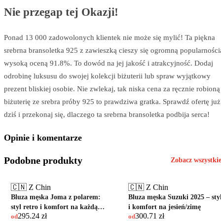
Nie przegap tej Okazji!
Ponad 13 000 zadowolonych klientek nie może się mylić! Ta piękna
srebrna bransoletka 925 z zawieszką cieszy się ogromną popularności
wysoką oceną 91.8%. To dowód na jej jakość i atrakcyjność. Dodaj
odrobinę luksusu do swojej kolekcji biżuterii lub spraw wyjątkowy
prezent bliskiej osobie. Nie zwlekaj, tak niska cena za ręcznie robioną
biżuterię ze srebra próby 925 to prawdziwa gratka. Sprawdź ofertę już
dziś i przekonaj się, dlaczego ta srebrna bransoletka podbija serca!
Opinie i komentarze
Podobne produkty
Zobacz wszystki
🇨🇳 Z Chin
🇨🇳 Z Chin
Bluza męska Joma z polarem:
Bluza męska Suzuki 2025 – sty
styl retro i komfort na każdą
i komfort na jesień/zimę
295.24
zł
300.71
zł
pogodę
od
od