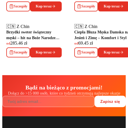
Szczegóły
Kup teraz
Szczegóły
Kup teraz
🇨🇳 Z Chin
🇨🇳 Z Chin
Brzydki sweter świąteczny
Ciepła Bluza Męska Damska n
męski – hit na Boże Narodzenie
Jesień i Zimę – Komfort i Styl
285.46
zł
69.45
zł
2026!
od
od
Szczegóły
Kup teraz
Szczegóły
Kup teraz
Bądź na bieżąco z promocjami!
Dołącz do
>
15 000 osób, które co tydzień otrzymują najlepsze okazje
Zapisz się