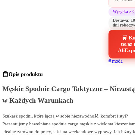
się nieco różn
Wysyłka z 
Dostawa:
10
dni roboczy
🛒 K
teraz 
AliExp
#
moda
Opis produktu
Męskie Spodnie Cargo Taktyczne – Niezast
w Każdych Warunkach
Szukasz spodni, które łączą w sobie niezawodność, komfort i styl?
Prezentujemy bawełniane spodnie cargo męskie z wieloma kieszeniam
idealne zarówno do pracy, jak i na weekendowe wyprawy. Ich luźny kr