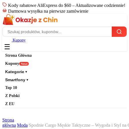
Kody rabatowe AliExpress do $60 – Aktualizowane codziennie!
Darmowa wysyłka na pierwsze zamówienie
Kupony
☰
Strona Główna
Kupony
Nowe
Kategorie
▼
Smartfony
▼
Top 10
Z Polski
Z EU
Strona
główna
/
Moda
/
Spodnie Cargo Męskie Taktyczne – Wygoda i Styl na