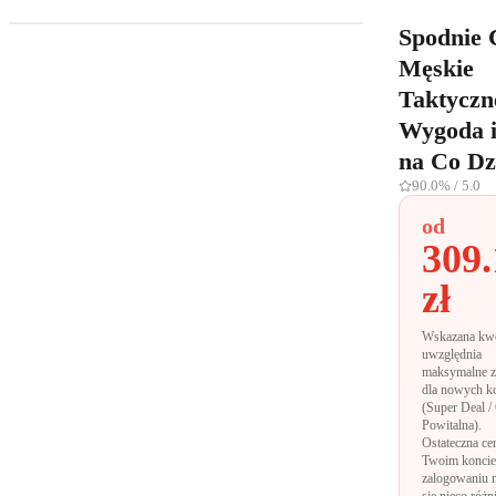
Spodnie 
Męskie
Taktyczn
Wygoda i
na Co Dz
90.0%
/ 5.0
od
309.
zł
Wskazana kw
uwzględnia
maksymalne z
dla nowych k
(Super Deal /
Powitalna).
Ostateczna ce
Twoim koncie
zalogowaniu 