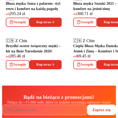
Bluza męska Joma z polarem: styl
Bluza męska Suzuki 2025 – s
retro i komfort na każdą pogodę
komfort na jesień/zimę
295.24
zł
300.71
zł
od
od
Szczegóły
Kup teraz
Szczegóły
Kup tera
🇨🇳 Z Chin
🇨🇳 Z Chin
Brzydki sweter świąteczny męski –
Ciepła Bluza Męska Damsk
hit na Boże Narodzenie 2026!
Jesień i Zimę – Komfort i S
285.46
zł
69.45
zł
od
od
Szczegóły
Kup teraz
Szczegóły
Kup tera
Bądź na bieżąco z promocjami!
Dołącz do
>
15 000 osób, które co tydzień otrzymują najlepsze okazje
Zapisz się