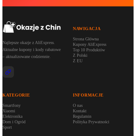
NAWIGACJA
Strona Główna
Najlepsze okazje z AliExpress.
Kupony AliExpress
Aktualne kupony i kody rabatowe
Top 10 Produktów
Z Polski
– aktualizowane codziennie.
Z EU
KATEGORIE
INFORMACJE
Smartfony
O nas
Xiaomi
Kontakt
Elektronika
Regulamin
Dom i Ogród
Polityka Prywatności
Sport