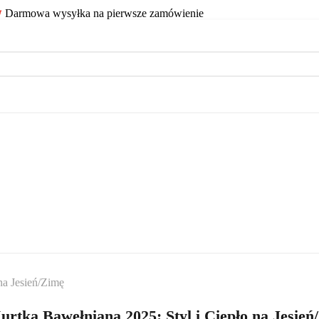
Darmowa wysyłka na pierwsze zamówienie
na Jesień/Zimę
rtka Bawełniana 2025: Styl i Ciepło na Jesień