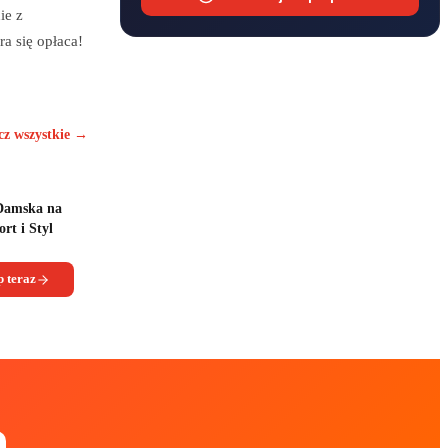
ie z
a się opłaca!
cz wszystkie →
 Damska na
rt i Styl
 teraz