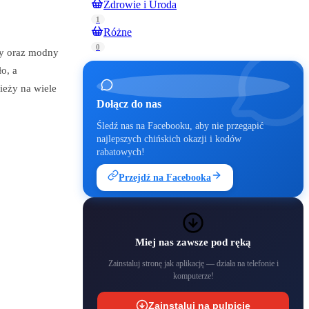
Zdrowie i Uroda
1
Różne
0
ny oraz modny
o, a
ieży na wiele
Dołącz do nas
Śledź nas na Facebooku, aby nie przegapić
najlepszych chińskich okazji i kodów
rabatowych!
Przejdź na Facebooka
Miej nas zawsze pod ręką
Zainstaluj stronę jak aplikację — działa na telefonie i
komputerze!
Zainstaluj na pulpicie