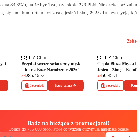
(ocena 83.8%!), może być Twoja za około 279 PLN. Nie czekaj, aż znikn
 stylem i komfortem przez całą jesień i zimę 2025. To inwestycja, któr
Zoba
🇨🇳 Z Chin
🇨🇳 Z Chin
yl i
Brzydki sweter świąteczny męski
Ciepła Bluza Męska
– hit na Boże Narodzenie 2026!
Jesień i Zimę – Komfo
285.46
zł
69.45
zł
od
od
Szczegóły
Kup teraz
Szczegóły
Kup
Bądź na bieżąco z promocjami!
Dołącz do
>
15 000 osób, które co tydzień otrzymują najlepsze okazje