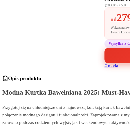
83.8%
/ 5.0
27
od
Wskazana kwot
Twoim koncie 
Wysyłka z 
#
moda
Opis produktu
Modna Kurtka Bawełniana 2025: Must-Have 
Przygotuj się na chłodniejsze dni z najnowszą kolekcją kurtek bawełni
połączenie modnego designu i funkcjonalności. Zaprojektowana z myś
zarówno podczas codziennych wyjść, jak i weekendowych aktywnośc