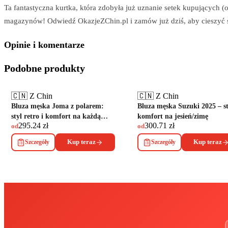
Ta fantastyczna kurtka, która zdobyła już uznanie setek kupujących 
magazynów! Odwiedź OkazjeZChin.pl i zamów już dziś, aby cieszyć się
Opinie i komentarze
Podobne produkty
🇨🇳 Z Chin
🇨🇳 Z Chin
Bluza męska Joma z polarem:
Bluza męska Suzuki 2025 – st
styl retro i komfort na każdą
komfort na jesień/zimę
295.24
zł
300.71
zł
pogodę
od
od
Szczegóły
Kup teraz
Szczegóły
Kup teraz