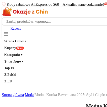
Kody rabatowe AliExpress do $60 – Aktualizowane codziennie!
Kupony
☰
Strona Główna
Kupony
Nowe
Kategorie
▼
Smartfony
▼
Top 10
Z Polski
Z EU
Strona główna
/
Moda
/
Modna Kurtka Bawełniana 2025: Styl i Ciepło 
Modna Ku