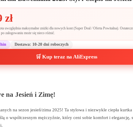
9
zł
a uwzględnia maksymalne zniżki dla nowych kont (Super Deal / Oferta Powitalna). Ostateczn
po zalogowaniu może się nieco różnić.
Chin
Dostawa:
10-20 dni roboczych
🛒 Kup teraz na AliExpress
na Jesień i Zimę!
anych na sezon jesień/zima 2025! Ta stylowa i niezwykle ciepła kurtka 
lą o współczesnym mężczyźnie, który ceni sobie komfort i elegancję, s
i.