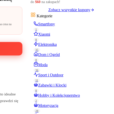
do
$60
na zakupach!
Zobacz wszystkie kupony
Kategorie
Smartfony
a cena na
1
Xiaomi
0
Elektronika
35
Dom i Ogród
8
Moda
36
Sport i Outdoor
11
Zabawki i Klocki
0
to idealne
Hobby i Kolekcjonerstwo
prawdzi się
2
Motoryzacja
28