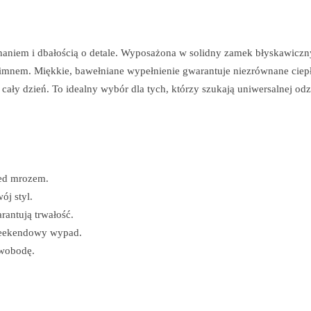
naniem i dbałością o detale. Wyposażona w solidny zamek błyskawicz
 zimnem. Miękkie, bawełniane wypełnienie gwarantuje niezrównane ciepł
ały dzień. To idealny wybór dla tych, którzy szukają uniwersalnej odz
zed mrozem.
ój styl.
rantują trwałość.
 weekendowy wypad.
swobodę.