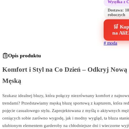
Wysyłka z 
Dostawa:
10
roboczych
🛒 Kup
na AliE
#
moda
Opis produktu
Komfort i Styl na Co Dzień – Odkryj Nową
Męską
Szukasz idealnej bluzy, która połączy niezrównany komfort z najnow
trendami? Przedstawiamy męską bluzę sportową z kapturem, która red
pojęcie casualowego stylu. Zaprojektowana z myślą o aktywnych mę
ceniących sobie zarówno wygodę, jak i modny wygląd, ta bluza stani
ulubionym elementem garderoby na chłodniejsze dni i wieczorne wyjś