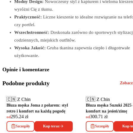
Modny Design:
Nowoczesny styl z kapturem i wieloma kieszen
wyróżni Cię z tłumu.
Praktyczność:
Liczne kieszenie to idealne rozwiązanie na telef
czy portfel.
Wszechstronność:
Doskonała zarówno do sportowych stylizacji,
codziennych, miejskich outfitów.
Wysoka Jakość:
Gruba tkanina zapewnia ciepło i długotrwałe
użytkowanie.
Opinie i komentarze
Podobne produkty
Zobacz
🇨🇳 Z Chin
🇨🇳 Z Chin
Bluza męska Joma z polarem: styl
Bluza męska Suzuki 2025 –
retro i komfort na każdą pogodę
komfort na jesień/zimę
295.24
zł
300.71
zł
od
od
Szczegóły
Kup teraz
Szczegóły
Kup t