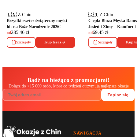
🇨🇳 Z Chin
🇨🇳 Z Chin
Brzydki sweter świąteczny męski –
Ciepła Bluza Męska Dams
hit na Boże Narodzenie 2026!
Jesień i Zimę – Komfort i 
285.46
zł
69.45
zł
od
od
Szczegóły
Kup teraz
Szczegóły
Kup t
Bądź na bieżąco z promocjami!
Dołącz do
>
15 000 osób, które co tydzień otrzymują najlepsze okazje
Zapisz się
NAWIGACJA