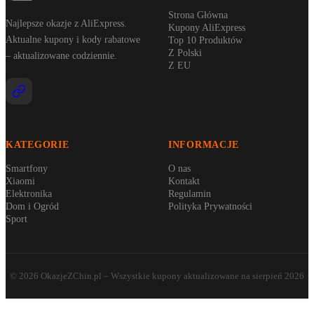
Strona Główna
Najlepsze okazje z AliExpress.
Kupony AliExpress
Aktualne kupony i kody rabatowe
Top 10 Produktów
Z Polski
– aktualizowane codziennie.
Z EU
KATEGORIE
INFORMACJE
Smartfony
O nas
Xiaomi
Kontakt
Elektronika
Regulamin
Dom i Ogród
Polityka Prywatności
Sport
©
2026
OkazjeZChin.pl
– Wszystkie kupony aktualizowane na
sierpień 2026