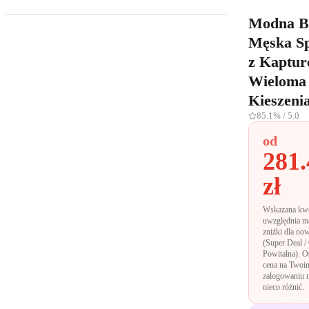
Modna B
Męska S
z Kaptur
Wieloma
Kieszeni
85.1%
/ 5.0
od
281.
zł
Wskazana kw
uwzględnia m
zniżki dla no
(Super Deal /
Powitalna). O
cena na Twoi
zalogowaniu 
nieco różnić.