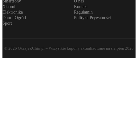
Smartfony
O nas
Xiaomi
Kontakt
Elektronika
Regulamin
Dom i Ogród
Polityka Prywatności
Sport
©
2026
OkazjeZChin.pl
– Wszystkie kupony aktualizowane na
sierpień 2026