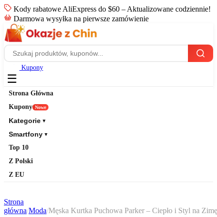
Kody rabatowe AliExpress do $60 – Aktualizowane codziennie!
Darmowa wysyłka na pierwsze zamówienie
Kupony
☰
Strona Główna
Kupony
Nowe
Kategorie
▼
Smartfony
▼
Top 10
Z Polski
Z EU
Strona
główna
/
Moda
/
Męska Kurtka Puchowa Parker – Ciepło i Styl na Zim