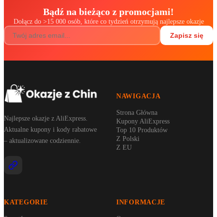
Bądź na bieżąco z promocjami!
Dołącz do
>
15 000 osób, które co tydzień otrzymują najlepsze okazje
Zapisz się
NAWIGACJA
Strona Główna
Najlepsze okazje z AliExpress.
Kupony AliExpress
Aktualne kupony i kody rabatowe
Top 10 Produktów
Z Polski
– aktualizowane codziennie.
Z EU
KATEGORIE
INFORMACJE