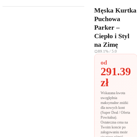
Męska Kurtka
Puchowa
Parker –
Ciepło i Styl
na Zimę
89.1%
/ 5.0
od
291.39
zł
Wskazana kwota
uwzględnia
maksymalne zniżki
dla nowych kont
(Super Deal / Oferta
Powitalna).
Ostateczna cena na
Twoim koncie po
zalogowaniu może