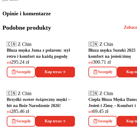
Opinie i komentarze
Podobne produkty
Zobacz
🇨🇳 Z Chin
🇨🇳 Z Chin
Bluza męska Joma z polarem: styl
Bluza męska Suzuki 2025 –
retro i komfort na każdą pogodę
komfort na jesień/zimę
295.24
zł
300.71
zł
od
od
Szczegóły
Kup teraz
Szczegóły
Kup t
🇨🇳 Z Chin
🇨🇳 Z Chin
Brzydki sweter świąteczny męski –
Ciepła Bluza Męska Dams
hit na Boże Narodzenie 2026!
Jesień i Zimę – Komfort i 
285.46
zł
69.45
zł
od
od
Szczegóły
Kup teraz
Szczegóły
Kup t