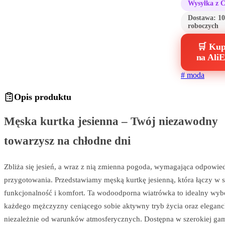
Wysyłka z 
Dostawa:
10
roboczych
🛒 Kup
na AliE
#
moda
Opis produktu
Męska kurtka jesienna – Twój niezawodny
towarzysz na chłodne dni
Zbliża się jesień, a wraz z nią zmienna pogoda, wymagająca odpowie
przygotowania. Przedstawiamy męską kurtkę jesienną, która łączy w so
funkcjonalność i komfort. Ta wodoodporna wiatrówka to idealny wyb
każdego mężczyzny ceniącego sobie aktywny tryb życia oraz eleganc
niezależnie od warunków atmosferycznych. Dostępna w szerokiej ga