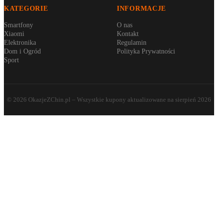
KATEGORIE
INFORMACJE
Smartfony
O nas
Xiaomi
Kontakt
Elektronika
Regulamin
Dom i Ogród
Polityka Prywatności
Sport
©
2026
OkazjeZChin.pl
– Wszystkie kupony aktualizowane na
sierpień 2026