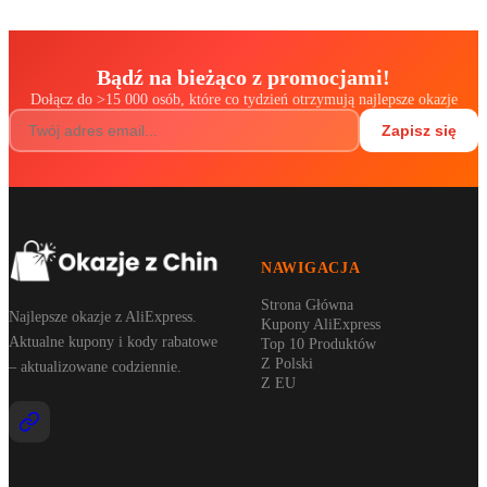
Bądź na bieżąco z promocjami!
Dołącz do
>
15 000 osób, które co tydzień otrzymują najlepsze okazje
Zapisz się
NAWIGACJA
Strona Główna
Najlepsze okazje z AliExpress.
Kupony AliExpress
Aktualne kupony i kody rabatowe
Top 10 Produktów
Z Polski
– aktualizowane codziennie.
Z EU