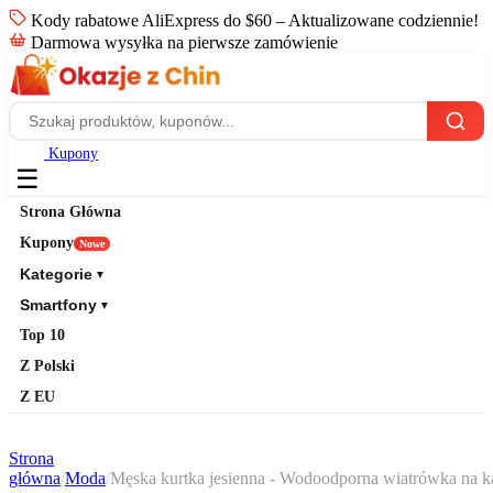
Kody rabatowe AliExpress do $60 – Aktualizowane codziennie!
Darmowa wysyłka na pierwsze zamówienie
Kupony
☰
Strona Główna
Kupony
Nowe
Kategorie
▼
Smartfony
▼
Top 10
Z Polski
Z EU
Strona
główna
/
Moda
/
Męska kurtka jesienna - Wodoodporna wiatrówka na 