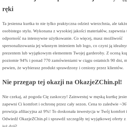
ręki
Ta jesienna kurtka to nie tylko praktyczna odzież wierzchnia, ale takż
osobistego stylu. Wykonana z wysokiej jakości materiałów, zapewnia t
odporność na intensywne użytkowanie. Co więcej, masz możliwość
spersonalizowania jej własnym imieniem lub logo, co czyni ją idealn
prezentem lub wyjątkowym elementem Twojej garderoby. Z oceną ku
poziomie 94% i ponad 770 zamówieniami w ciągu ostatnich 90 dni, 
pewien, że wybierasz produkt sprawdzony i ceniony przez klientów.
Nie przegap tej okazji na OkazjeZChin.pl!
Nie czekaj, aż pogoda Cię zaskoczy! Zainwestuj w męską kurtkę jesie
zapewni Ci komfort i ochronę przez cały sezon. Cena to zaledwie ~3
prowizja afiliacyjna aż 9%! To doskonała inwestycja w Twój komfort i 
Odwiedź OkazjeZChin.pl i sprawdź szczegóły tej wyjątkowej oferty z
już dziś!