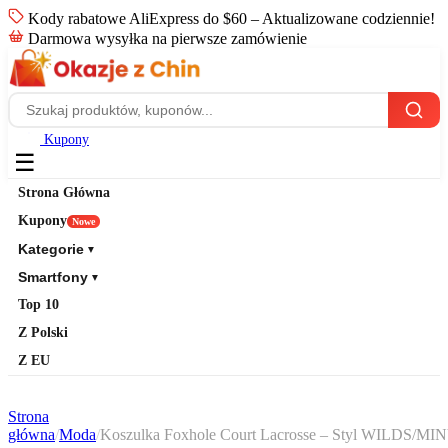
Kody rabatowe AliExpress do $60 – Aktualizowane codziennie!
Darmowa wysyłka na pierwsze zamówienie
Kupony
☰
Strona Główna
Kupony
Nowe
Kategorie
▼
Smartfony
▼
Top 10
Z Polski
Z EU
Strona
główna
/
Moda
/
Koszulka Foxhole Court Lacrosse – Styl WILDS/M