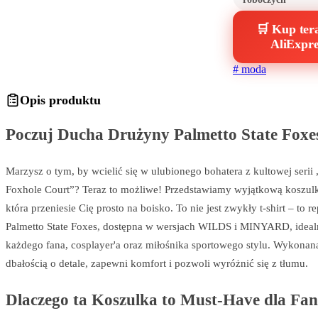
🛒 Kup ter
AliExpre
#
moda
Opis produktu
Poczuj Ducha Drużyny Palmetto State Foxe
Marzysz o tym, by wcielić się w ulubionego bohatera z kultowej serii
Foxhole Court”? Teraz to możliwe! Przedstawiamy wyjątkową koszulk
która przeniesie Cię prosto na boisko. To nie jest zwykły t-shirt – to re
Palmetto State Foxes, dostępna w wersjach WILDS i MINYARD, ideal
każdego fana, cosplayer'a oraz miłośnika sportowego stylu. Wykonan
dbałością o detale, zapewni komfort i pozwoli wyróżnić się z tłumu.
Dlaczego ta Koszulka to Must-Have dla Fa