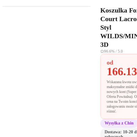
Koszulka Fo
Court Lacro
Styl
WILDS/MI
3D
96.6%
/ 5.0
od
166.13
Wskazana kwota uwz
maksymalne zniżki d
nowych kont (Super 
Oferta Powitalna). O
cena na Twoim konc
zalogowaniu może si
różnić.
Wysyłka z Chin
Dostawa:
10-20 d
roboczych