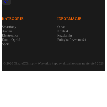
KATEGORIE
INFORMACJE
Smartfony
O nas
Xiaomi
Kontakt
Elektronika
Regulamin
Dom i Ogród
Polityka Prywatności
Sport
©
2026
OkazjeZChin.pl
– Wszystkie kupony aktualizowane na
sierpień 2026