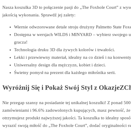
Nasza koszulka 3D to połączenie pasji do „The Foxhole Court” z wys
jakością wykonania. Sprawdź jej zalety:
Wiernie odwzorowane detale stroju drużyny Palmetto State Foxe
Dostępna w wersjach WILDS i MINYARD – wybierz swojego u
gracza!
Technologia druku 3D dla żywych kolorów i trwałości.
Lekki i przewiewny materiał, idealny na co dzień i na konwenty
Uniwersalny design dla mężczyzn, kobiet i dzieci.
Świetny pomysł na prezent dla każdego miłośnika serii.
Wyróżnij Się i Pokaż Swój Styl z OkazjeZCh
Nie przegap szansy na posiadanie tej unikalnej koszulki! Z ponad 500
zamówieniami i 96.6% zadowolonych kupujących, masz pewność, że
otrzymujesz produkt najwyższej jakości. Ta koszulka to idealny sposó
wyrazić swoją miłość do „The Foxhole Court”, dodać oryginalności s