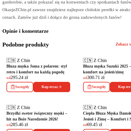
garderobie, a także pokazać się na konwentach czy spotkaniach fanó
OkazjeZChin.pl zawsze znajdziesz najlepsze chińskie perełki w atrak
cenach. Zamów już dziś i dołącz do grona zadowolonych fanów!
Opinie i komentarze
Podobne produkty
Zobacz 
🇨🇳 Z Chin
🇨🇳 Z Chin
Bluza męska Joma z polarem: styl
Bluza męska Suzuki 2025 – 
retro i komfort na każdą pogodę
komfort na jesień/zimę
295.24
zł
300.71
zł
od
od
Szczegóły
Kup teraz
Szczegóły
Kup ter
🇨🇳 Z Chin
🇨🇳 Z Chin
Brzydki sweter świąteczny męski –
Ciepła Bluza Męska Dams
hit na Boże Narodzenie 2026!
Jesień i Zimę – Komfort i 
285.46
zł
69.45
zł
od
od