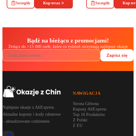
Szczegóły
Kup teraz
Szczegóły
Kup ter
Bądź na bieżąco z promocjami!
Dołącz do
>
15 000 osób, które co tydzień otrzymują najlepsze okazje
Zapisz się
NAWIGACJA
Strona Główna
Najlepsze okazje z AliExpress.
Kupony AliExpress
Aktualne kupony i kody rabatowe
Top 10 Produktów
Z Polski
– aktualizowane codziennie.
Z EU