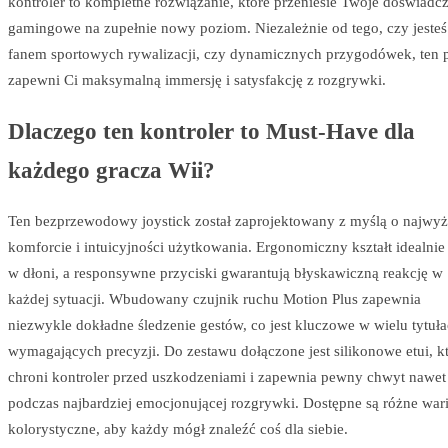
kontroler to kompletne rozwiązanie, które przeniesie Twoje doświadc
gamingowe na zupełnie nowy poziom. Niezależnie od tego, czy jesteś
fanem sportowych rywalizacji, czy dynamicznych przygodówek, ten 
zapewni Ci maksymalną immersję i satysfakcję z rozgrywki.
Dlaczego ten kontroler to Must-Have dla
każdego gracza Wii?
Ten bezprzewodowy joystick został zaprojektowany z myślą o najwy
komforcie i intuicyjności użytkowania. Ergonomiczny kształt idealnie
w dłoni, a responsywne przyciski gwarantują błyskawiczną reakcję w
każdej sytuacji. Wbudowany czujnik ruchu Motion Plus zapewnia
niezwykle dokładne śledzenie gestów, co jest kluczowe w wielu tytuł
wymagających precyzji. Do zestawu dołączone jest silikonowe etui, k
chroni kontroler przed uszkodzeniami i zapewnia pewny chwyt nawet
podczas najbardziej emocjonującej rozgrywki. Dostępne są różne war
kolorystyczne, aby każdy mógł znaleźć coś dla siebie.