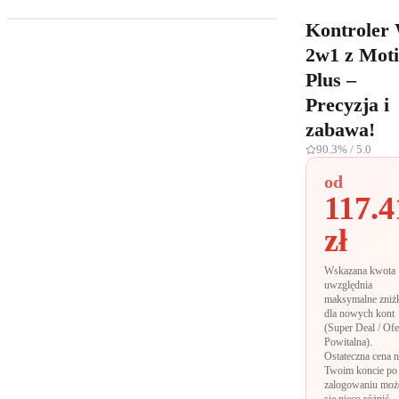
Kontroler 
2w1 z Mot
Plus –
Precyzja i
zabawa!
90.3%
/ 5.0
od
117.4
zł
Wskazana kwota
uwzględnia
maksymalne zniż
dla nowych kont
(Super Deal / Ofe
Powitalna).
Ostateczna cena 
Twoim koncie po
zalogowaniu moż