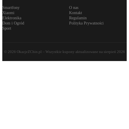
Smartfony
O nas
Xiaomi
Kontakt
Elektronika
Regulamin
Dom i Ogród
Polityka Prywatności
Sport
©
2026
OkazjeZChin.pl
– Wszystkie kupony aktualizowane na
sierpień 2026