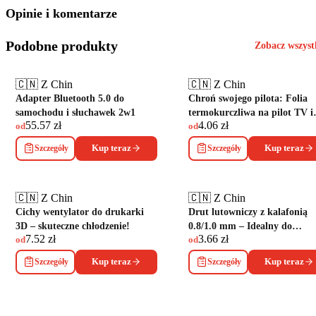
Opinie i komentarze
Podobne produkty
Zobacz wszys
🇨🇳 Z Chin
🇨🇳 Z Chin
Adapter Bluetooth 5.0 do
Chroń swojego pilota: Folia
samochodu i słuchawek 2w1
termokurczliwa na pilot TV i
55.57
zł
4.06
zł
klimę
od
od
Szczegóły
Kup teraz
Szczegóły
Kup teraz
🇨🇳 Z Chin
🇨🇳 Z Chin
Cichy wentylator do drukarki
Drut lutowniczy z kalafonią
3D – skuteczne chłodzenie!
0.8/1.0 mm – Idealny do
7.52
zł
3.66
zł
elektroniki
od
od
Szczegóły
Kup teraz
Szczegóły
Kup teraz