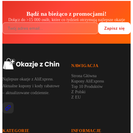
Bądź na bieżąco z promocjami!
Dołącz do
>
15 000 osób, które co tydzień otrzymują najlepsze okazje
Zapisz się
NAWIGACJA
Strona Główna
Najlepsze okazje z AliExpress.
Kupony AliExpress
Aktualne kupony i kody rabatowe
Top 10 Produktów
Z Polski
– aktualizowane codziennie.
Z EU
KATEGORIE
INFORMACJE