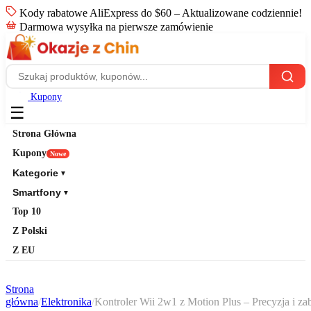
Kody rabatowe AliExpress do $60 – Aktualizowane codziennie!
Darmowa wysyłka na pierwsze zamówienie
Kupony
☰
Strona Główna
Kupony
Nowe
Kategorie
▼
Smartfony
▼
Top 10
Z Polski
Z EU
Strona
główna
/
Elektronika
/
Kontroler Wii 2w1 z Motion Plus – Precyzja i z