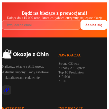
Bądź na bieżąco z promocjami!
Dołącz do
>
15 000 osób, które co tydzień otrzymują najlepsze okazje
Zapisz się
NAWIGACJA
Strona Główna
Najlepsze okazje z AliExpress.
Kupony AliExpress
Aktualne kupony i kody rabatowe
Top 10 Produktów
Z Polski
– aktualizowane codziennie.
Z EU
KATEGORIE
INFORMACJE