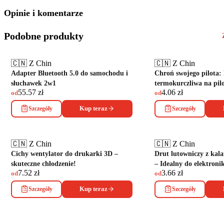
Opinie i komentarze
Podobne produkty
🇨🇳 Z Chin
🇨🇳 Z Chin
Adapter Bluetooth 5.0 do samochodu i
Chroń swojego pilota: 
słuchawek 2w1
termokurczliwa na pilo
55.57
zł
4.06
zł
od
od
Szczegóły
Kup teraz
Szczegóły
🇨🇳 Z Chin
🇨🇳 Z Chin
Cichy wentylator do drukarki 3D –
Drut lutowniczy z kal
skuteczne chłodzenie!
– Idealny do elektronik
7.52
zł
3.66
zł
od
od
Szczegóły
Kup teraz
Szczegóły