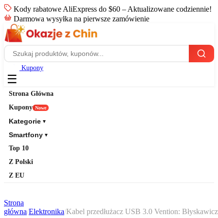
Kody rabatowe AliExpress do $60 – Aktualizowane codziennie!
Darmowa wysyłka na pierwsze zamówienie
Kupony
☰
Strona Główna
Kupony
Nowe
Kategorie
▼
Smartfony
▼
Top 10
Z Polski
Z EU
Strona
główna
/
Elektronika
/
Kabel przedłużacz USB 3.0 Vention: Błyskawicz