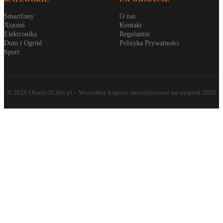
Smartfony
O nas
Xiaomi
Kontakt
Elektronika
Regulamin
Dom i Ogród
Polityka Prywatności
Sport
©
2026
OkazjeZChin.pl
– Wszystkie kupony aktualizowane na
sierpień 2026