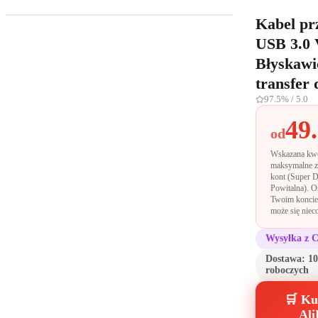
Kabel pr
USB 3.0 
Błyskawi
transfer
97.5%
/ 5.0
49
od
Wskazana kwo
maksymalne z
kont (Super D
Powitalna). O
Twoim koncie
może się nieco
Wysyłka z 
Dostawa:
10
roboczych
🛒 Ku
Ali