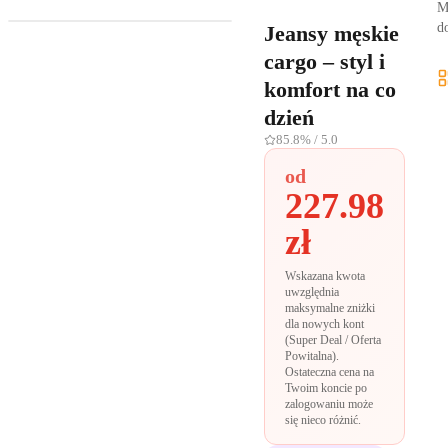
M
d
Jeansy męskie
cargo – styl i
komfort na co
dzień
85.8%
/ 5.0
od
227.98
zł
Wskazana kwota
uwzględnia
maksymalne zniżki
dla nowych kont
(Super Deal / Oferta
Powitalna).
Ostateczna cena na
Twoim koncie po
zalogowaniu może
się nieco różnić.