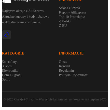
Strona Główna
Najlepsze okazje z AliExpress.
Kupony AliExpress
Aktualne kupony i kody rabatowe
Top 10 Produktów
Z Polski
– aktualizowane codziennie.
Z EU
KATEGORIE
INFORMACJE
Smartfony
O nas
Xiaomi
Kontakt
Elektronika
Regulamin
Dom i Ogród
Polityka Prywatności
Sport
©
2026
OkazjeZChin.pl
– Wszystkie kupony aktualizowane na
sierpień 2026