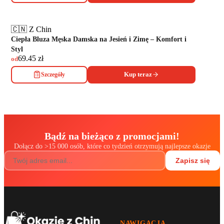
🇨🇳 Z Chin
Ciepła Bluza Męska Damska na Jesień i Zimę – Komfort i
Styl
69.45
zł
od
Szczegóły
Kup teraz
Bądź na bieżąco z promocjami!
Dołącz do
>
15 000 osób, które co tydzień otrzymują najlepsze okazje
Zapisz się
NAWIGACJA