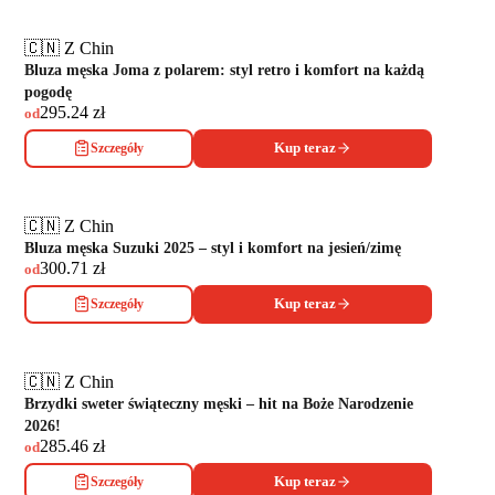
🇨🇳 Z Chin
Bluza męska Joma z polarem: styl retro i komfort na każdą
pogodę
295.24
zł
od
Szczegóły
Kup teraz
🇨🇳 Z Chin
Bluza męska Suzuki 2025 – styl i komfort na jesień/zimę
300.71
zł
od
Szczegóły
Kup teraz
🇨🇳 Z Chin
Brzydki sweter świąteczny męski – hit na Boże Narodzenie
2026!
285.46
zł
od
Szczegóły
Kup teraz